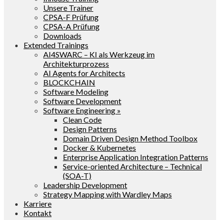
Unsere Trainer
CPSA-F Prüfung
CPSA-A Prüfung
Downloads
Extended Trainings
AI4SWARC – KI als Werkzeug im
Architekturprozess
AI Agents for Architects
BLOCKCHAIN
Software Modeling
Software Development
Software Engineering »
Clean Code
Design Patterns
Domain Driven Design Method Toolbox
Docker & Kubernetes
Enterprise Application Integration Patterns
Service-oriented Architecture – Technical
(SOA-T)
Leadership Development
Strategy Mapping with Wardley Maps
Karriere
Kontakt