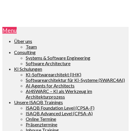
Menu
Über uns
Team
Consulting
Systems & Software Engineering
Software Architecture
KI Schulungen
KI-Softwarearchitekt (IHK)
Softwarearchitektur für KI-Systeme (SWARC4AI)
AI Agents for Architects
AI4SWARC – KI als Werkzeug im
Architekturprozess
Unsere ISAQB Trainings
ISAQB Foundation Level (CPSA-F)
ISAQB Advanced Level (CPSA-A)
Online Termine
Präsenztermine
Inhouse Training