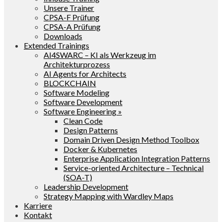
Unsere Trainer
CPSA-F Prüfung
CPSA-A Prüfung
Downloads
Extended Trainings
AI4SWARC – KI als Werkzeug im
Architekturprozess
AI Agents for Architects
BLOCKCHAIN
Software Modeling
Software Development
Software Engineering »
Clean Code
Design Patterns
Domain Driven Design Method Toolbox
Docker & Kubernetes
Enterprise Application Integration Patterns
Service-oriented Architecture – Technical
(SOA-T)
Leadership Development
Strategy Mapping with Wardley Maps
Karriere
Kontakt