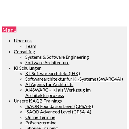
Menu
Über uns
Team
Consulting
Systems & Software Engineering
Software Architecture
KI Schulungen
KI-Softwarearchitekt (IHK)
Softwarearchitektur für KI-Systeme (SWARC4AI)
AI Agents for Architects
AI4SWARC – KI als Werkzeug im
Architekturprozess
Unsere ISAQB Trainings
ISAQB Foundation Level (CPSA-F)
ISAQB Advanced Level (CPSA-A)
Online Termine
Präsenztermine
Inhouse Training