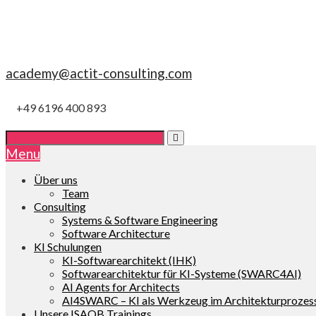
academy@actit-consulting.com
+49 6196 400 893
Menu
Über uns
Team
Consulting
Systems & Software Engineering
Software Architecture
KI Schulungen
KI-Softwarearchitekt (IHK)
Softwarearchitektur für KI-Systeme (SWARC4AI)
AI Agents for Architects
AI4SWARC – KI als Werkzeug im Architekturprozes
Unsere ISAQB Trainings