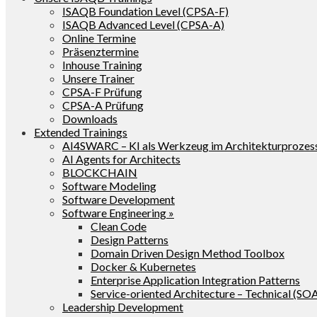
ISAQB Foundation Level (CPSA-F)
ISAQB Advanced Level (CPSA-A)
Online Termine
Präsenztermine
Inhouse Training
Unsere Trainer
CPSA-F Prüfung
CPSA-A Prüfung
Downloads
Extended Trainings
AI4SWARC – KI als Werkzeug im Architekturprozes
AI Agents for Architects
BLOCKCHAIN
Software Modeling
Software Development
Software Engineering »
Clean Code
Design Patterns
Domain Driven Design Method Toolbox
Docker & Kubernetes
Enterprise Application Integration Patterns
Service-oriented Architecture – Technical (SO
Leadership Development