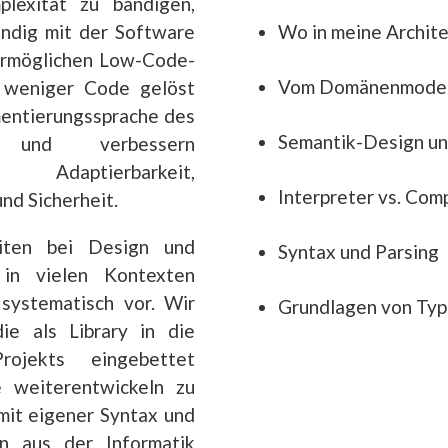
lexität zu bändigen,
Wo in meine Archit
ändig mit der Software
ermöglichen Low-Code-
Vom Domänenmodell
 weniger Code gelöst
mentierungssprache des
Semantik-Design un
 und verbessern
 Adaptierbarkeit,
Interpreter vs. Comp
und Sicherheit.
eiten bei Design und
Syntax und Parsing
 in vielen Kontexten
systematisch vor. Wir
Grundlagen von Ty
ie als Library in die
rojekts eingebettet
e weiterentwickeln zu
mit eigener Syntax und
n aus der Informatik