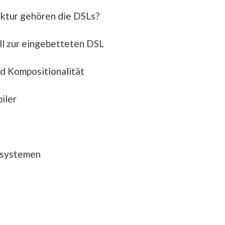
ektur gehören die DSLs?
 zur eingebetteten DSL
d Kompositionalität
iler
psystemen