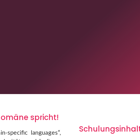
7
hdomäne spricht!
Schulungsinhalt
n-specific languages“,