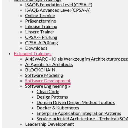
ISAQB Foundation Level (CPSA-F)
ISAQB Advanced Level (CPSA-A)
Online Termine
Präsenztermine
Inhouse Training
Unsere Trainer
CPSA-F Prüfung
CPSA-A Prüfung
Downloads
Extended Trainings
AI4SWARC – KI als Werkzeug im Architekturprozes
AI Agents for Architects
BLOCKCHAIN
Software Modeling
Software Development
Software Engineering »
Clean Code
Design Patterns
Domain Driven Design Method Toolbox
Docker & Kubernetes
Enterprise Application Integration Patterns
Service-oriented Architecture – Technical (SO
Leadership Development