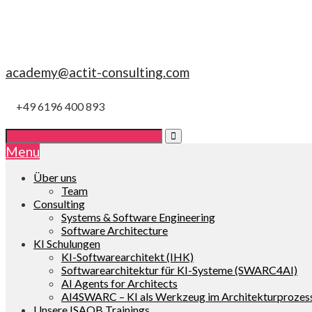
academy@actit-consulting.com
+49 6196 400 893
Menu
Über uns
Team
Consulting
Systems & Software Engineering
Software Architecture
KI Schulungen
KI-Softwarearchitekt (IHK)
Softwarearchitektur für KI-Systeme (SWARC4AI)
AI Agents for Architects
AI4SWARC – KI als Werkzeug im Architekturprozes
Unsere ISAQB Trainings