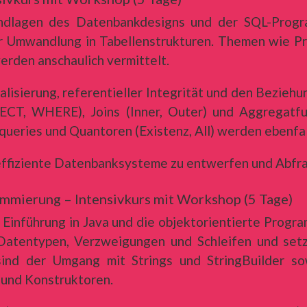
undlagen des Datenbankdesigns und der SQL-Progra
r Umwandlung in Tabellenstrukturen. Themen wie Pr
erden anschaulich vermittelt.
lisierung, referentieller Integrität und den Beziehu
SELECT, WHERE), Joins (Inner, Outer) und Aggrega
eries und Quantoren (Existenz, All) werden ebenfal
 effiziente Datenbanksysteme zu entwerfen und Abfra
ammierung – Intensivkurs mit Workshop (5 Tage)
Einführung in Java und die objektorientierte Progra
Datentypen, Verzweigungen und Schleifen und setz
ind der Umgang mit Strings und StringBuilder sow
 und Konstruktoren.