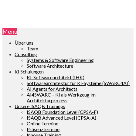
Menu
Über uns
Team
Consulting
Systems & Software Engineering
Software Architecture
KI Schulungen
KI-Softwarearchitekt (IHK)
Softwarearchitektur für KI-Systeme (SWARC4AI)
AI Agents for Architects
AI4SWARC – KI als Werkzeug im
Architekturprozess
Unsere ISAQB Trainings
ISAQB Foundation Level (CPSA-F)
ISAQB Advanced Level (CPSA-A)
Online Termine
Präsenztermine
Inhouse Training