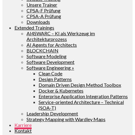
Unsere Trainer
CPSA-F Prüfung
CPSA-A Prüfung
Downloads
Extended Trainings
AI4SWARC – KI als Werkzeug im
Architekturprozess
AI Agents for Architects
BLOCKCHAIN
Software Modeling
Software Development
Software Engineering »
Clean Code
Design Patterns
Domain Driven Design Method Toolbox
Docker & Kubernetes
Enterprise Application Integration Patterns
Service-oriented Architecture – Technical
(SOA-T)
Leadership Development
Strategy Mapping with Wardley Maps
Karriere
Kontakt