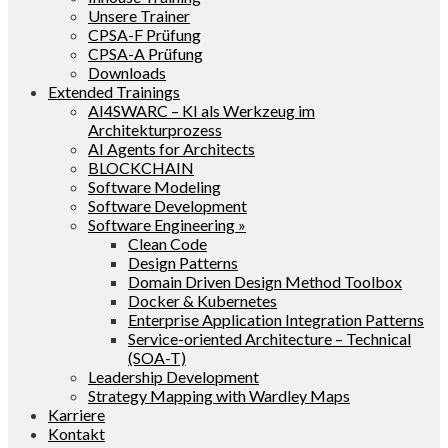
Unsere Trainer
CPSA-F Prüfung
CPSA-A Prüfung
Downloads
Extended Trainings
AI4SWARC – KI als Werkzeug im
Architekturprozess
AI Agents for Architects
BLOCKCHAIN
Software Modeling
Software Development
Software Engineering »
Clean Code
Design Patterns
Domain Driven Design Method Toolbox
Docker & Kubernetes
Enterprise Application Integration Patterns
Service-oriented Architecture – Technical
(SOA-T)
Leadership Development
Strategy Mapping with Wardley Maps
Karriere
Kontakt