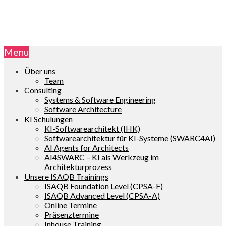
Menu
Über uns
Team
Consulting
Systems & Software Engineering
Software Architecture
KI Schulungen
KI-Softwarearchitekt (IHK)
Softwarearchitektur für KI-Systeme (SWARC4AI)
AI Agents for Architects
AI4SWARC – KI als Werkzeug im
Architekturprozess
Unsere ISAQB Trainings
ISAQB Foundation Level (CPSA-F)
ISAQB Advanced Level (CPSA-A)
Online Termine
Präsenztermine
Inhouse Training