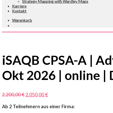
Strategy Mapping with Wardley Maps
Karriere
Kontakt
Warenkorb
Mit Durchführungsgarantie ✔
iSAQB CPSA-A | Adv
Okt 2026 | online |
Ursprünglicher
Aktueller
2.200,00
€
2.050,00
€
Preis
Preis
Ab 2 Teilnehmern aus einer Firma:
war:
ist: