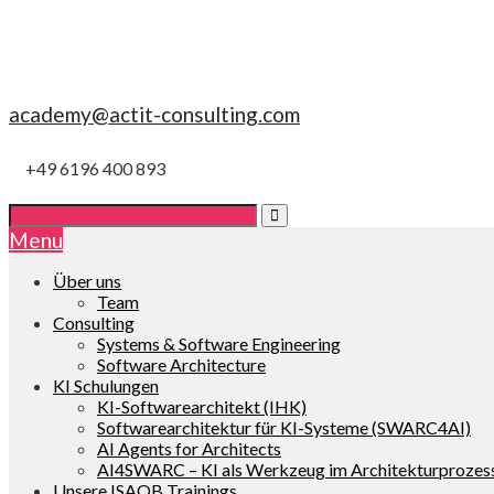
academy@actit-consulting.com
+49 6196 400 893
Menu
Über uns
Team
Consulting
Systems & Software Engineering
Software Architecture
KI Schulungen
KI-Softwarearchitekt (IHK)
Softwarearchitektur für KI-Systeme (SWARC4AI)
AI Agents for Architects
AI4SWARC – KI als Werkzeug im Architekturprozes
Unsere ISAQB Trainings