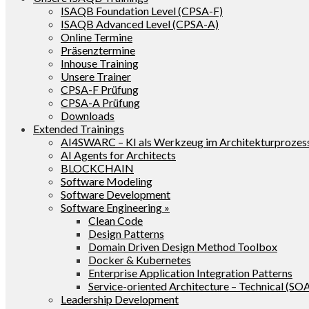
ISAQB Foundation Level (CPSA-F)
ISAQB Advanced Level (CPSA-A)
Online Termine
Präsenztermine
Inhouse Training
Unsere Trainer
CPSA-F Prüfung
CPSA-A Prüfung
Downloads
Extended Trainings
AI4SWARC – KI als Werkzeug im Architekturprozes
AI Agents for Architects
BLOCKCHAIN
Software Modeling
Software Development
Software Engineering »
Clean Code
Design Patterns
Domain Driven Design Method Toolbox
Docker & Kubernetes
Enterprise Application Integration Patterns
Service-oriented Architecture – Technical (SO
Leadership Development