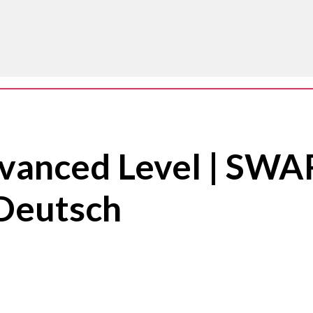
anced Level | SWARC
 Deutsch