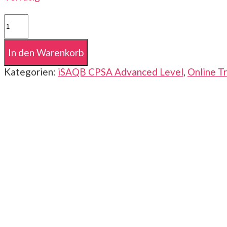
iSAQB
CPSA-
A
In den Warenkorb
|
Advanced
Kategorien:
iSAQB CPSA Advanced Level
,
Online Tr
Level
|
SWARC4AI
|
12.
-
15.
Okt
2026
|
online
|
Deutsch