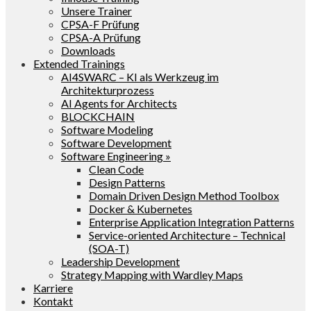
Unsere Trainer
CPSA-F Prüfung
CPSA-A Prüfung
Downloads
Extended Trainings
AI4SWARC – KI als Werkzeug im
Architekturprozess
AI Agents for Architects
BLOCKCHAIN
Software Modeling
Software Development
Software Engineering »
Clean Code
Design Patterns
Domain Driven Design Method Toolbox
Docker & Kubernetes
Enterprise Application Integration Patterns
Service-oriented Architecture – Technical
(SOA-T)
Leadership Development
Strategy Mapping with Wardley Maps
Karriere
Kontakt