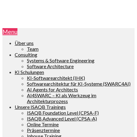
Menu
Über uns
Team
Consulting
Systems & Software Engineering
Software Architecture
KI Schulungen
KI-Softwarearchitekt (IHK)
Softwarearchitektur für KI-Systeme (SWARC4AI)
AI Agents for Architects
AI4SWARC – KI als Werkzeug im
Architekturprozess
Unsere ISAQB Trainings
ISAQB Foundation Level (CPSA-F)
ISAQB Advanced Level (CPSA-A)
Online Termine
Präsenztermine
Inhouse Training