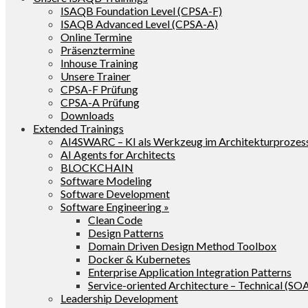
ISAQB Foundation Level (CPSA-F)
ISAQB Advanced Level (CPSA-A)
Online Termine
Präsenztermine
Inhouse Training
Unsere Trainer
CPSA-F Prüfung
CPSA-A Prüfung
Downloads
Extended Trainings
AI4SWARC – KI als Werkzeug im Architekturprozes
AI Agents for Architects
BLOCKCHAIN
Software Modeling
Software Development
Software Engineering »
Clean Code
Design Patterns
Domain Driven Design Method Toolbox
Docker & Kubernetes
Enterprise Application Integration Patterns
Service-oriented Architecture – Technical (SO
Leadership Development