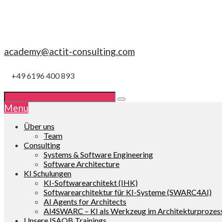
academy@actit-consulting.com
+49 6196 400 893
Menu
Über uns
Team
Consulting
Systems & Software Engineering
Software Architecture
KI Schulungen
KI-Softwarearchitekt (IHK)
Softwarearchitektur für KI-Systeme (SWARC4AI)
AI Agents for Architects
AI4SWARC – KI als Werkzeug im Architekturprozes
Unsere ISAQB Trainings