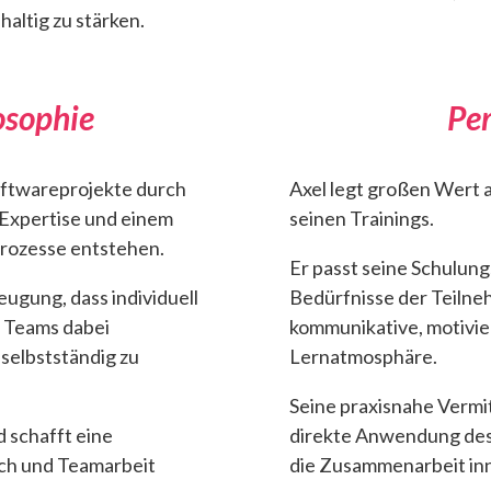
altig zu stärken.
osophie
Per
Softwareprojekte durch
Axel legt großen Wert a
 Expertise und einem
seinen Trainings.
prozesse entstehen.
Er passt seine Schulung
eugung, dass individuell
Bedürfnisse der Teilne
 Teams dabei
kommunikative, motivie
selbstständig zu
Lernatmosphäre.
Seine praxisnahe Vermi
d schafft eine
direkte Anwendung des 
ch und Teamarbeit
die Zusammenarbeit inn